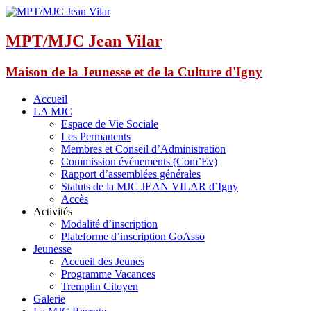
MPT/MJC Jean Vilar
Maison de la Jeunesse et de la Culture d'Igny
Accueil
LA MJC
Espace de Vie Sociale
Les Permanents
Membres et Conseil d’Administration
Commission événements (Com’Ev)
Rapport d’assemblées générales
Statuts de la MJC JEAN VILAR d’Igny
Accès
Activités
Modalité d’inscription
Plateforme d’inscription GoAsso
Jeunesse
Accueil des Jeunes
Programme Vacances
Tremplin Citoyen
Galerie