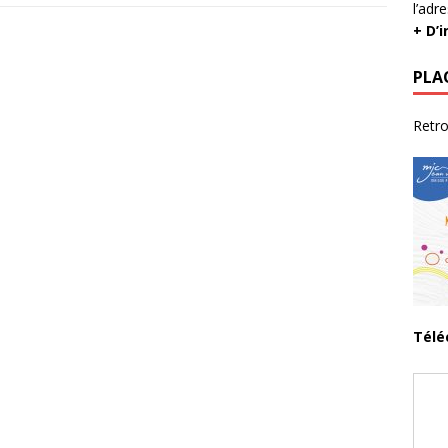
l’adr
+ D’
PLA
Retro
Télé