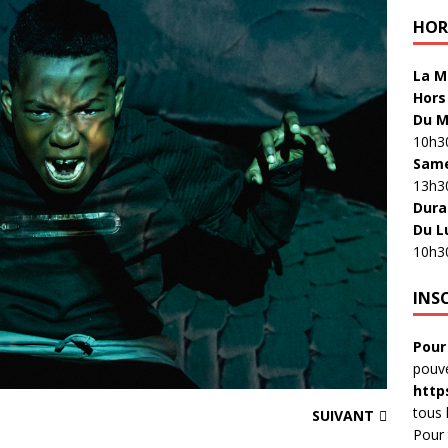
HOR
La M
Hors
Du M
10h30
Sam
13h3
Dura
Du L
10h3
INS
Pour 
pouve
http
tous 
SUIVANT
Pour 