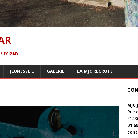
AR
E D'IGNY
JEUNESSE
GALERIE
LA MJC RECRUTE
CON
MJC 
Rue 
9143
01 69
cont