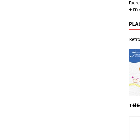
l’adr
+ D’
PLA
Retro
Télé