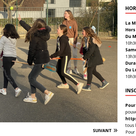
HOR
La M
Hors
Du M
10h30
Sam
13h3
Dura
Du L
10h3
INS
Pour 
pouve
http
tous 
SUIVANT
Pour 