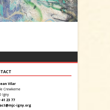
TACT
Jean Vilar
de Crewkerne
0 Igny
 41 23 77
act@mjc-igny.org