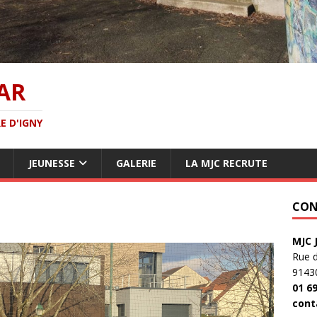
AR
E D'IGNY
JEUNESSE
GALERIE
LA MJC RECRUTE
CON
MJC 
Rue 
9143
01 69
cont